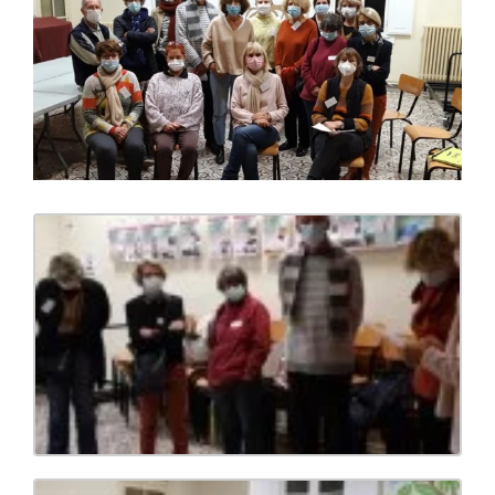
l'image
agrandie