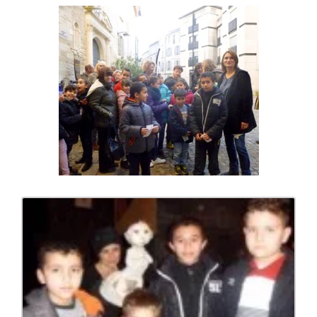
Voir
l'image
agrandie