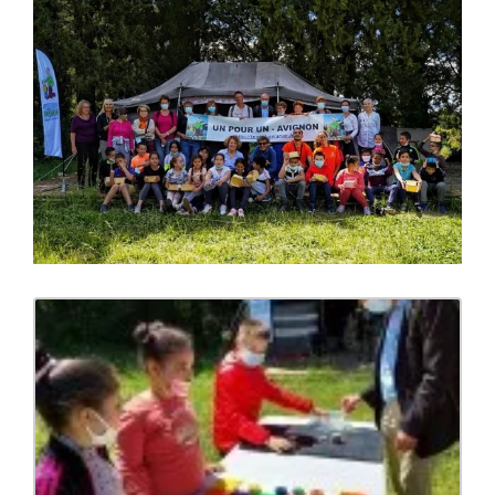
l'image
agrandie