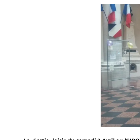
Voir
l'image
agrandie