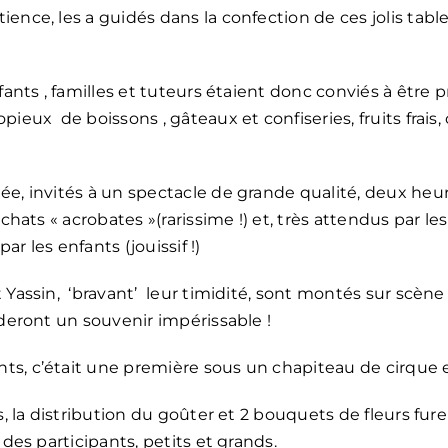
ence, les a guidés dans la confection de ces jolis tab
fants , familles et tuteurs étaient donc conviés à être p
ieux de boissons , gâteaux et confiseries, fruits frais, 
ée, invités à un spectacle de grande qualité, deux heur
chats « acrobates »(rarissime !) et, très attendus par le
r les enfants (jouissif !)
et Yassin, ‘bravant’ leur timidité, sont montés sur s
rderont un souvenir impérissable !
ts, c’était une première sous un chapiteau de cirque 
os, la distribution du goûter et 2 bouquets de fleurs fu
 des participants, petits et grands.