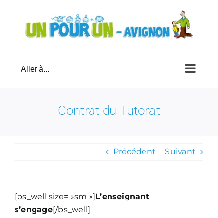
Passer
au
contenu
Aller à...
Contrat du Tutorat
Précédent
Suivant
[bs_well size= »sm »]
L’enseignant
s’engage
[/bs_well]